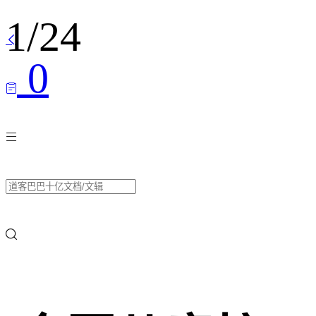
1
/
24

0


