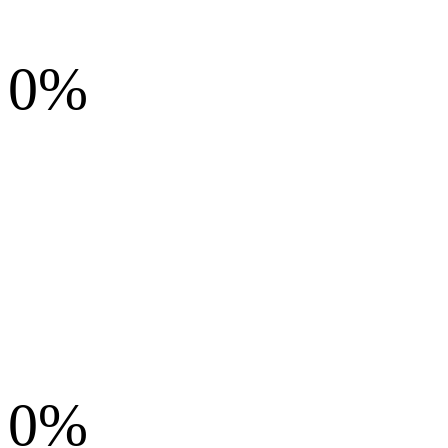
0%
0%