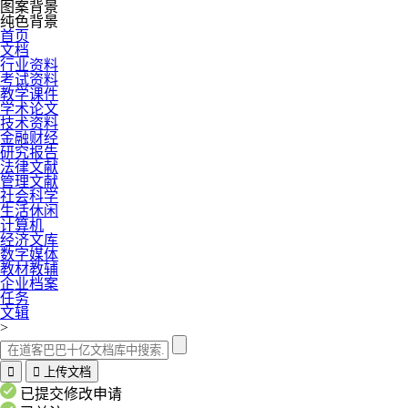
图案背景
纯色背景
首页
文档
行业资料
考试资料
教学课件
学术论文
技术资料
金融财经
研究报告
法律文献
管理文献
社会科学
生活休闲
计算机
经济文库
数字媒体
教材教辅
企业档案
任务
文辑
>


上传文档
已提交修改申请