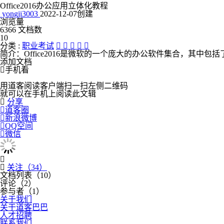
Office2016办公应用立体化教程
yongji3003
2022-12-07创建
浏览量
6366
文档数
10
分类 :
职业考试





简介：
Office2016是微软的一个庞大的办公软件集合，其中包括了Word、Ex
添加文档

手机看
用道客阅读客户端扫一扫左侧二维码
就可以在手机上阅读此文辑

分享

道客圈

新浪微博

QQ空间

微信


关注（
34
）
文档列表（
10
）
评论（
2
）
参与者（
1
）
关于我们
关于道客巴巴
人才招聘
联系我们